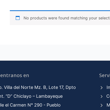
No products were found matching your select
entranos en
Serv
. Villa del Norte Mz. B, Lote 17, Dpto
I
nt. “D” Chiclayo – Lambayeque
C
le el Carmen N° 290 - Pueblo
M