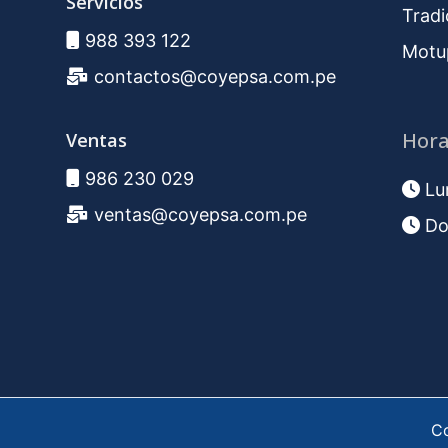
Servicios
Tradi
988 393 122
Motu
contactos@coyepsa.com.pe
Hora
Ventas
986 230 029
Lun
ventas@coyepsa.com.pe
Do
Co