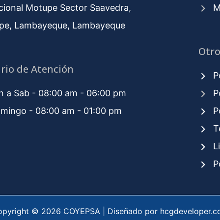
cional Motupe Sector Saavedra,
M
pe, Lambayeque, Lambayeque
Otro
rio de Atención
P
 a Sab - 08:00 am - 06:00 pm
P
mingo - 08:00 am - 01:00 pm
P
T
L
P
pyright © 2026 COYEPSA | Diseñado por hcgdeveloper.