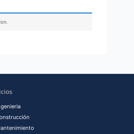
ion.
icios
ngenieria
onstrucción
antenimiento