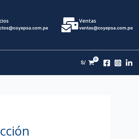
cios
Ventas
ctos@coyepsa.com.pe
ventas@coyepsa.com.pe
S/
cción